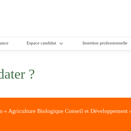
nance
Espace candidat
Insertion professionnelle
1/ Choix du site de formation
ater ?
2/ Comment candidater ?
3/ CAP candidat – dossier de
candidature
pro « Agriculture Biologique Conseil et Développement