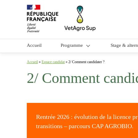
Accueil
Programme
Stage & alter
Objectifs et contenu
Accueil
»
Espace candidat
»
2/ Comment candidater ?
2/ Comment candid
Méthodes pédagogiques
Équipe pédagogique
Rentrée 2026 : évolution de la licence 
transitions – parcours CAP AGROBIO.