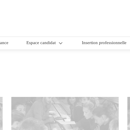
nance
Espace candidat
Insertion professionnelle
1/ Choix du site de formation
2/ Comment candidater ?
3/ CAP candidat – dossier de
candidature