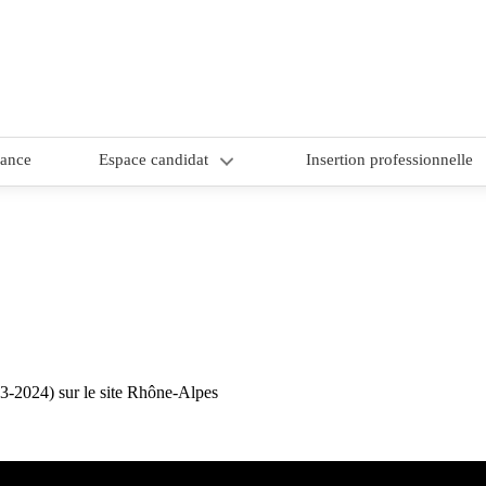
nance
Espace candidat
Insertion professionnelle
1/ Choix du site de formation
2/ Comment candidater ?
3/ CAP candidat – dossier de
candidature
-2024) sur le site Rhône-Alpes