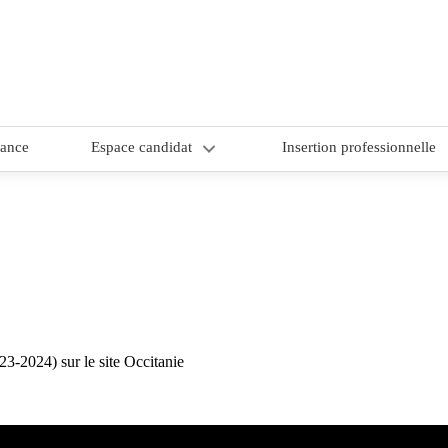
nance
Espace candidat
Insertion professionnelle
1/ Choix du site de formation
2/ Comment candidater ?
3/ CAP candidat – dossier de
candidature
-2024) sur le site Occitanie