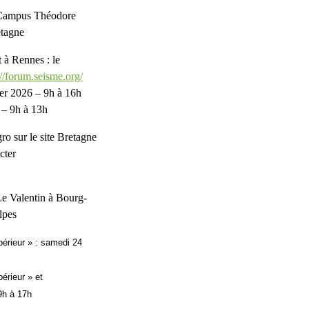
 Campus Théodore
etagne
à Rennes : le
://forum.seisme.org/
ier 2026 – 9h à 16h
 – 9h à 13h
ro sur le site Bretagne
cter
e Valentin à Bourg-
lpes
érieur » :
samedi
24
érieur » et
9h à 17h