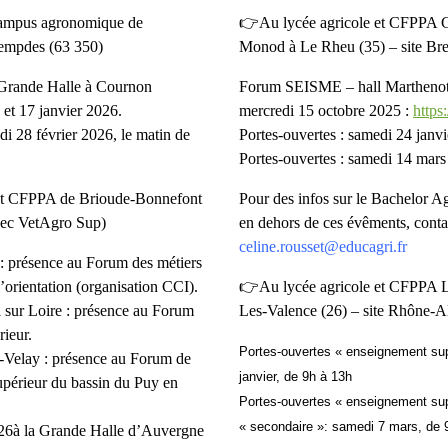
ampus agronomique de
👉Au lycée agricole et CFPPA
empdes (63 350)
Monod à Le Rheu (35)
– site Br
ande Halle à Cournon
Forum SEISME – hall Marthenot 
 et 17 janvier 2026.
mercredi 15 octobre 2025 :
https
di 28 février 2026, le matin de
Portes-ouvertes : samedi 24 janv
Portes-ouvertes : samedi 14 mars
 et CFPPA de Brioude-Bonnefont
Pour des infos sur le Bachelor Ag
avec VetAgro Sup)
en dehors de ces évêments, conta
celine.rousset@educagri.fr
: présence au Forum des métiers
l’orientation (organisation CCI).
👉Au lycée agricole et CFPPA L
l sur Loire : présence au Forum
Les-Valence (26)
– site Rhône-A
rieur.
Portes-ouvertes « enseignement sup
-Velay : présence au Forum de
janvier, de 9h à 13h
upérieur du bassin du Puy en
Portes-ouvertes « enseignement sup
« secondaire »:
samedi 7 mars, de 
026à la Grande Halle d’Auvergne