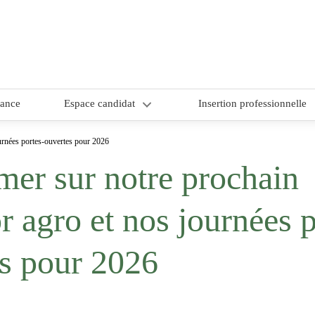
nance
Espace candidat
Insertion professionnelle
1/ Choix du site de formation
ournées portes-ouvertes pour 2026
mer sur notre prochain
2/ Comment candidater ?
3/ CAP candidat – dossier de
r agro et nos journées p
candidature
s pour 2026