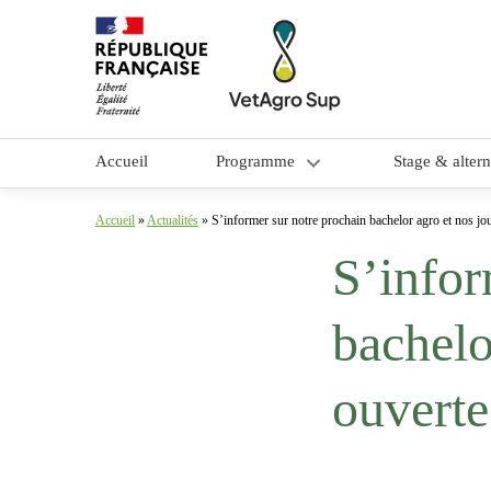
Accueil
Programme
Stage & alter
Objectifs et contenu
Accueil
»
Actualités
»
S’informer sur notre prochain bachelor agro et nos j
S’infor
Méthodes pédagogiques
Équipe pédagogique
bachelo
ouverte