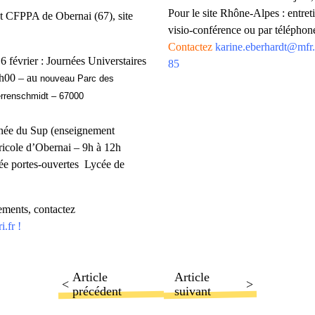
Pour le site Rhône-Alpes : entreti
et CFPPA de Obernai (67)
, site
visio-conférence ou par télépho
Contactez
karine.eberhardt@mfr.
 6 février : Journées Universtaires
85
7h00 – au
nouveau Parc des
rrenschmidt – 67000
inée du Sup (enseignement
ricole d’Obernai – 9h à 12h
ée portes-ouvertes Lycée de
ements, contactez
.fr !
Article
Article
précédent
suivant