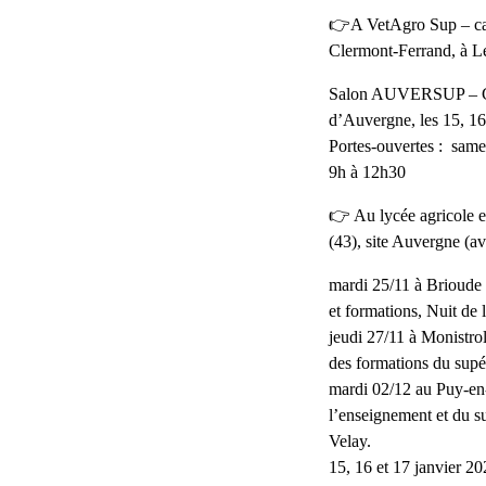
👉A VetAgro Sup
– c
Clermont-Ferrand, à L
Salon AUVERSUP – Gr
d’Auvergne, les 15, 16
Portes-ouvertes : same
9h à 12h30
👉 Au lycée agricole
(43)
, site Auvergne (
mardi 25/11 à Brioude 
et formations, Nuit de 
jeudi 27/11 à Monistro
des formations du supé
mardi 02/12 au Puy-en
l’enseignement et du s
Velay.
15, 16 et 17 janvier 2