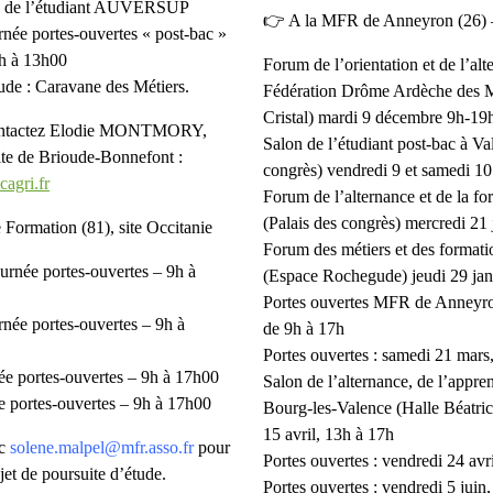
on de l’étudiant AUVERSUP
👉 A la MFR de Anneyron (26)
rnée portes-ouvertes « post-bac »
h à 13h00
Forum de l’orientation et de l’alt
oude : Caravane des Métiers.
Fédération Drôme Ardèche des M
Cristal) mardi 9 décembre 9h-19
ontactez Elodie MONTMORY,
Salon de l’étudiant post-bac à Va
site de Brioude-Bonnefont :
congrès) vendredi 9 et samedi 10
agri.fr
Forum de l’alternance et de la f
(Palais des congrès) mercredi 21 
 Formation (81)
, site Occitanie
Forum des métiers et des formati
urnée portes-ouvertes – 9h à
(Espace Rochegude) jeudi 29 jan
Portes ouvertes MFR de Anneyron
rnée portes-ouvertes – 9h à
de 9h à 17h
Portes ouvertes : samedi 21 mars
ée portes-ouvertes – 9h à 17h00
Salon de l’alternance, de l’appren
e portes-ouvertes – 9h à 17h00
Bourg-les-Valence (Halle Béatri
15 avril, 13h à 17h
ec
solene.malpel@mfr.asso.fr
pour
Portes ouvertes : vendredi 24 avr
jet de poursuite d’étude.
Portes ouvertes : vendredi 5 juin